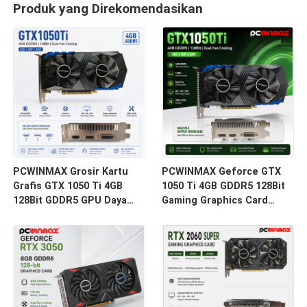
Produk yang Direkomendasikan
PCWINMAX Grosir Kartu
PCWINMAX Geforce GTX
Grafis GTX 1050 Ti 4GB
1050 Ti 4GB GDDR5 128Bit
128Bit GDDR5 GPU Daya
Gaming Graphics Card
Rendah Dengan Output HD
dengan Output HD
DP DVI Untuk Desktop
OEM/ODM Di stok untuk
Komputer Desktop