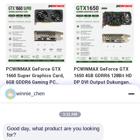
HD/DP/DVI
DVI 14Gbps Memori
PCWINMAX GeForce GTX
PCWINMAX GeForce GTX
1660 Super Graphics Card,
1650 4GB GDRR6 128Bit HD
6GB GDDR6 Gaming PC
DP DVI Output Dukungan
GPU 192bit Kartu Video
DirectX 12 VR Siap OC
winnie_chen
PCIe 3.0 x16 1660S Kartu
Kartu Grafis
Game
3:11 AM
Good day, what product are you looking 
for?