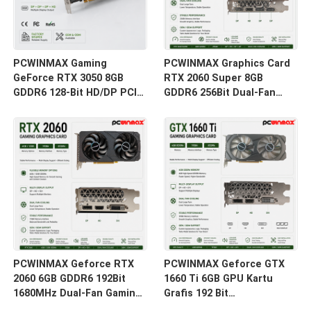
PCWINMAX Gaming
PCWINMAX Graphics Card
GeForce RTX 3050 8GB
RTX 2060 Super 8GB
GDDR6 128-Bit HD/DP PCIe
GDDR6 256Bit Dual-Fan
4 Dual Fans Kartu Grafis
GPU dengan HD + 3DP Ray
untuk PC Gaming
Tracing untuk PC Gaming
OEM Grosir
PCWINMAX Geforce RTX
PCWINMAX Geforce GTX
2060 6GB GDDR6 192Bit
1660 Ti 6GB GPU Kartu
1680MHz Dual-Fan Gaming
Grafis 192 Bit
Graphics Card dengan
1500MHz/1770MHz HD DP