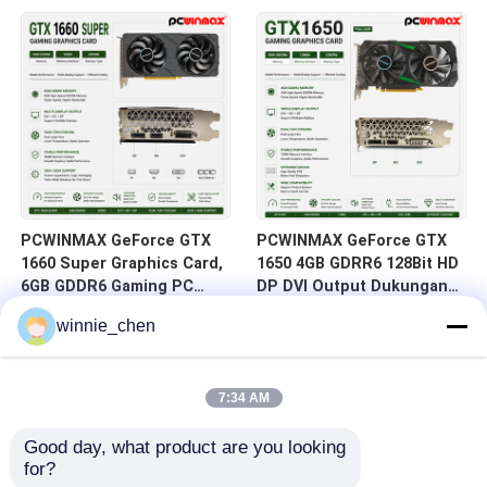
HD/DP/DVI
DVI 14Gbps Memori
PCWINMAX GeForce GTX
PCWINMAX GeForce GTX
1660 Super Graphics Card,
1650 4GB GDRR6 128Bit HD
6GB GDDR6 Gaming PC
DP DVI Output Dukungan
GPU 192bit Kartu Video
DirectX 12 VR Siap OC
winnie_chen
PCIe 3.0 x16 1660S Kartu
Kartu Grafis
Game
7:34 AM
Good day, what product are you looking 
for?