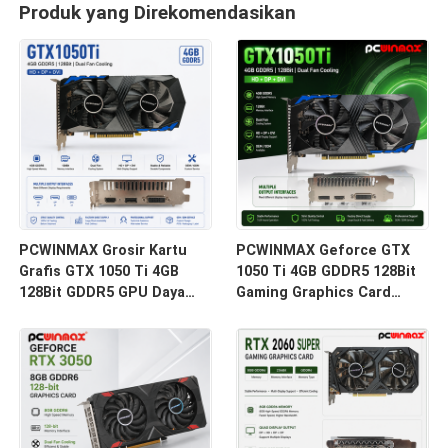
Produk yang Direkomendasikan
PCWINMAX Grosir Kartu
PCWINMAX Geforce GTX
Grafis GTX 1050 Ti 4GB
1050 Ti 4GB GDDR5 128Bit
128Bit GDDR5 GPU Daya
Gaming Graphics Card
Rendah Dengan Output HD
dengan Output HD
DP DVI Untuk Desktop
OEM/ODM Di stok untuk
Komputer Desktop