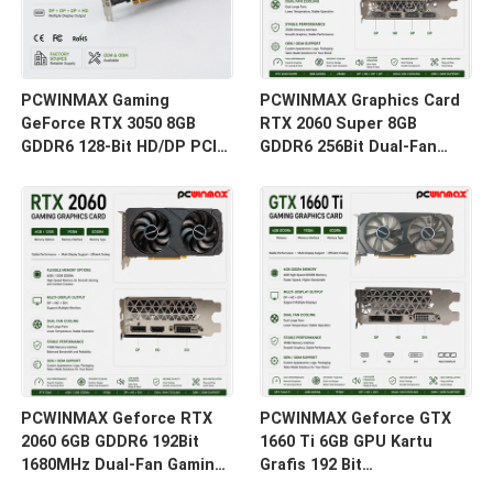
PCWINMAX Gaming
PCWINMAX Graphics Card
GeForce RTX 3050 8GB
RTX 2060 Super 8GB
GDDR6 128-Bit HD/DP PCIe
GDDR6 256Bit Dual-Fan
4 Dual Fans Kartu Grafis
GPU dengan HD + 3DP Ray
untuk PC Gaming
Tracing untuk PC Gaming
OEM Grosir
PCWINMAX Geforce RTX
PCWINMAX Geforce GTX
2060 6GB GDDR6 192Bit
1660 Ti 6GB GPU Kartu
1680MHz Dual-Fan Gaming
Grafis 192 Bit
Graphics Card dengan
1500MHz/1770MHz HD DP