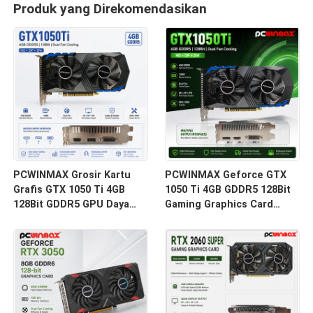
Produk yang Direkomendasikan
PCWINMAX Grosir Kartu
PCWINMAX Geforce GTX
Grafis GTX 1050 Ti 4GB
1050 Ti 4GB GDDR5 128Bit
128Bit GDDR5 GPU Daya
Gaming Graphics Card
Rendah Dengan Output HD
dengan Output HD
DP DVI Untuk Desktop
OEM/ODM Di stok untuk
Komputer Desktop