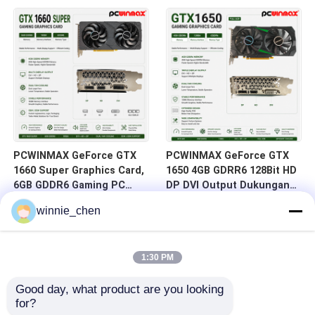
HD/DP/DVI
DVI 14Gbps Memori
PCWINMAX GeForce GTX
PCWINMAX GeForce GTX
1660 Super Graphics Card,
1650 4GB GDRR6 128Bit HD
6GB GDDR6 Gaming PC
DP DVI Output Dukungan
GPU 192bit Kartu Video
DirectX 12 VR Siap OC
winnie_chen
PCIe 3.0 x16 1660S Kartu
Kartu Grafis
Game
1:30 PM
Good day, what product are you looking 
for?