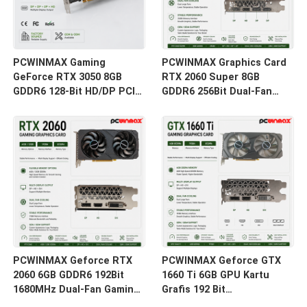
PCWINMAX Gaming
PCWINMAX Graphics Card
GeForce RTX 3050 8GB
RTX 2060 Super 8GB
GDDR6 128-Bit HD/DP PCIe
GDDR6 256Bit Dual-Fan
4 Dual Fans Kartu Grafis
GPU dengan HD + 3DP Ray
untuk PC Gaming
Tracing untuk PC Gaming
OEM Grosir
PCWINMAX Geforce RTX
PCWINMAX Geforce GTX
2060 6GB GDDR6 192Bit
1660 Ti 6GB GPU Kartu
1680MHz Dual-Fan Gaming
Grafis 192 Bit
Graphics Card dengan
1500MHz/1770MHz HD DP