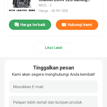
Papan Utama
MOQ：2
Harga：45.99~55$
Papan Utama Game
Harga terbaik
Hubungi kami
Memori RAM Laptop
Papan Utama PC Intel
Lihat Lebih
Kartu Grafis Multi Layar
Tinggalkan pesan
Kartu Grafis MXM
Kami akan segera menghubungi Anda kembali!
Memori RAM Desktop
Papan Utama ITX