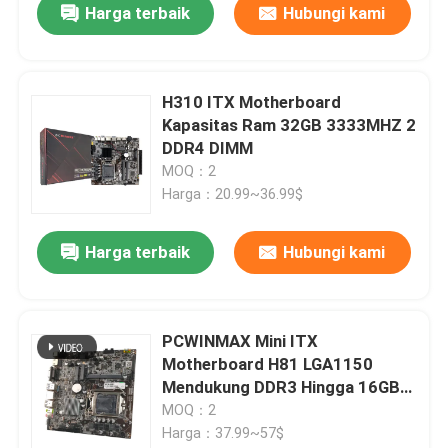
Harga terbaik
Hubungi kami
H310 ITX Motherboard
Kapasitas Ram 32GB 3333MHZ 2
DDR4 DIMM
MOQ：2
Harga：20.99~36.99$
Harga terbaik
Hubungi kami
PCWINMAX Mini ITX
Motherboard H81 LGA1150
Mendukung DDR3 Hingga 16GB
Memori 1600Mhz Core i3 i5 i7
MOQ：2
Generasi ke-4 Prosesor Xeon E3
Harga：37.99~57$