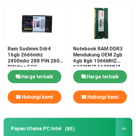
Ram Sodimm Ddr4
Notebook RAM DDR3
16gb 2666mhz
Mendukung OEM 2gb
2400mhz 288 PIN 260
4gb 8gb 1066MHZ
PIN Non ECC
1333MHZ 1600MHZ
Memori
Harga terbaik
Harga terbaik
Hubungi kami
Hubungi kami
Papan Utama PC Intel
(85)