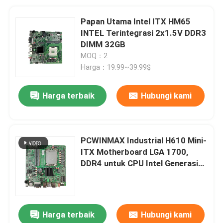
Papan Utama Intel ITX HM65
INTEL Terintegrasi 2x1.5V DDR3
DIMM 32GB
MOQ：2
Harga：19.99~39.99$
Harga terbaik
Hubungi kami
PCWINMAX Industrial H610 Mini-
ITX Motherboard LGA 1700,
DDR4 untuk CPU Intel Generasi
ke-12/13, Port LAN, VGA & HD,
untuk Otomatisasi Pabrik &
Digital Signage
Harga terbaik
Hubungi kami