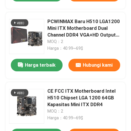
PCWINMAX Baru H510 LGA1200
Mini ITX Motherboard Dual
Channel DDR4 VGA+HD Output
Industrial Mainboard
MOQ：2
Harga：40.99~69$
Harga terbaik
Hubungi kami
CE FCC ITX Motherboard Intel
H510 Chipset LGA 1200 64GB
Kapasitas Mini ITX DDR4
MOQ：2
Harga：40.99~69$