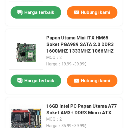
V3
Harga terbaik
Hubungi kami
Papan Utama Mini ITX HM65
Soket PGA989 SATA 2.0 DDR3
1600MHZ 1333MHZ 1066MHZ
MOQ：2
Harga：19.99~39.99$
Harga terbaik
Hubungi kami
Rumah
16GB Intel PC Papan Utama A77
Produk
Soket AM3+ DDR3 Micro ATX
MOQ：2
Video
Harga：35.99~39.99$