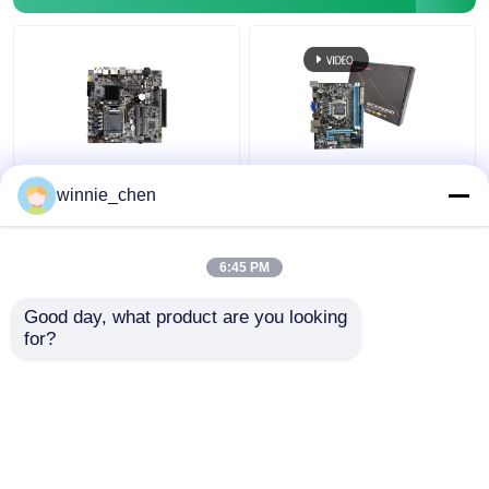
LGA 1151 Soket DDR4
Terintegrasi
winnie_chen
Intel PC Motherboard
Motherboard H61
H310 Untuk Gaming I7
Socket 1155 Intel H61
8700
Mainboard DDR4 DDR3
6:45 PM
Harga terbaik
Harga terbaik
Good day, what product are you looking 
for?
Hubungi kami
Hubungi kami
Lihat Lebih