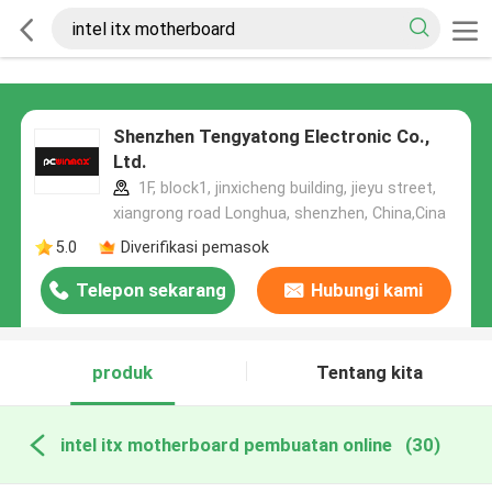
Shenzhen Tengyatong Electronic Co.,
Ltd.
1F, block1, jinxicheng building, jieyu street,
xiangrong road Longhua, shenzhen, China,Cina
5.0
Diverifikasi pemasok
Telepon sekarang
Hubungi kami
produk
Tentang kita
intel itx motherboard pembuatan online
(30)