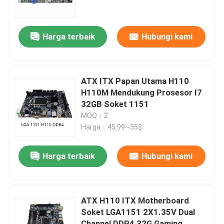
Tentang kami
Harga terbaik
Hubungi kami
Tur Pabrik
ATX ITX Papan Utama H110
Kontrol kualitas
H110M Mendukung Prosesor I7
32GB Soket 1151
MOQ：2
Hubungi kami
Harga：45.99~55$
Permintaan Penawaran
Harga terbaik
Hubungi kami
Kartu Grafis Game
ATX H110 ITX Motherboard
Soket LGA1151 2X1.35V Dual
Kartu Grafis Penambangan
Channel DDR4 32G Gaming