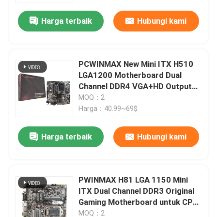
Harga terbaik
Hubungi kami
PCWINMAX New Mini ITX H510
LGA1200 Motherboard Dual
Channel DDR4 VGA+HD Output
Dukungan OEM ODM
MOQ：2
Harga：40.99~69$
Harga terbaik
Hubungi kami
Rumah
PWINMAX H81 LGA 1150 Mini
Produk
ITX Dual Channel DDR3 Original
Gaming Motherboard untuk CPU
Generasi Ke-4 ke-5
Video
MOQ：2