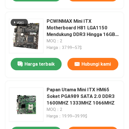
PCWINMAX Mini ITX
Motherboard H81 LGA1150
Mendukung DDR3 Hingga 16GB
Memori 1600Mhz Core i3 i5 i7
MOQ：2
Generasi ke-4 Prosesor Xeon E3
Harga：37.99~57$
V3
Harga terbaik
Hubungi kami
Papan Utama Mini ITX HM65
Soket PGA989 SATA 2.0 DDR3
1600MHZ 1333MHZ 1066MHZ
MOQ：2
Harga：19.99~39.99$