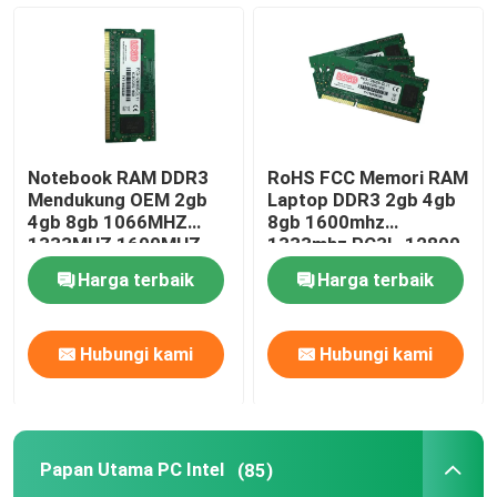
Notebook RAM DDR3
RoHS FCC Memori RAM
Mendukung OEM 2gb
Laptop DDR3 2gb 4gb
4gb 8gb 1066MHZ
8gb 1600mhz
1333MHZ 1600MHZ
1333mhz PC3L-12800
Memori
Harga terbaik
Harga terbaik
Hubungi kami
Hubungi kami
Papan Utama PC Intel
(85)