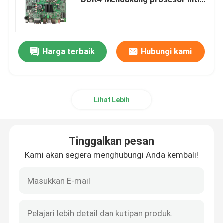
generasi ke-12
Papan Utama Game
Harga terbaik
Hubungi kami
Memori RAM Laptop
Papan Utama PC Intel
Lihat Lebih
Kartu Grafis Multi Layar
Tinggalkan pesan
Kartu Grafis MXM
Kami akan segera menghubungi Anda kembali!
Memori RAM Desktop
Papan Utama ITX