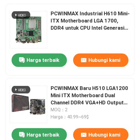
PCWINMAX Industrial H610 Mini-
ITX Motherboard LGA 1700,
DDR4 untuk CPU Intel Generasi
ke-12/13, Port LAN, VGA & HD,
untuk Otomatisasi Pabrik &
Digital Signage
Harga terbaik
Hubungi kami
PCWINMAX Baru H510 LGA1200
Mini ITX Motherboard Dual
Channel DDR4 VGA+HD Output
Industrial Mainboard
MOQ：2
Harga：40.99~69$
Harga terbaik
Hubungi kami