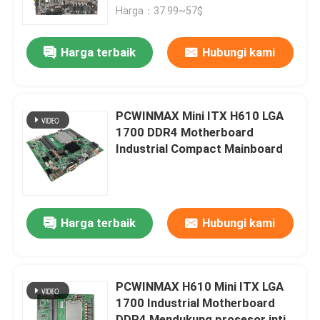
Harga：37.99~57$
Tentang kami
Harga terbaik
Hubungi kami
Tur Pabrik
PCWINMAX Mini ITX H610 LGA
Kontrol kualitas
1700 DDR4 Motherboard
Industrial Compact Mainboard
Hubungi kami
Permintaan Penawaran
Harga terbaik
Hubungi kami
Kartu Grafis Game
PCWINMAX H610 Mini ITX LGA
1700 Industrial Motherboard
Kartu Grafis Penambangan
DDR4 Mendukung prosesor inti