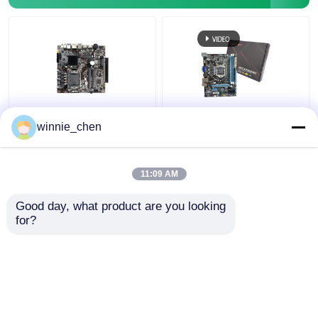
LGA 1151 Soket DDR4
Terintegrasi
winnie_chen
Intel PC Motherboard
Motherboard H61
H310 Untuk Gaming I7
Socket 1155 Intel H61
8700
Mainboard DDR4 DDR3
11:09 AM
Harga terbaik
Harga terbaik
Good day, what product are you looking 
for?
Hubungi kami
Hubungi kami
Lihat Lebih