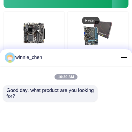
LGA 1151 Soket DDR4
Terintegrasi
winnie_chen
Intel PC Motherboard
Motherboard H61
H310 Untuk Gaming I7
Socket 1155 Intel H61
8700
Mainboard DDR4 DDR3
10:30 AM
Harga terbaik
Harga terbaik
Good day, what product are you looking 
for?
Hubungi kami
Hubungi kami
Lihat Lebih