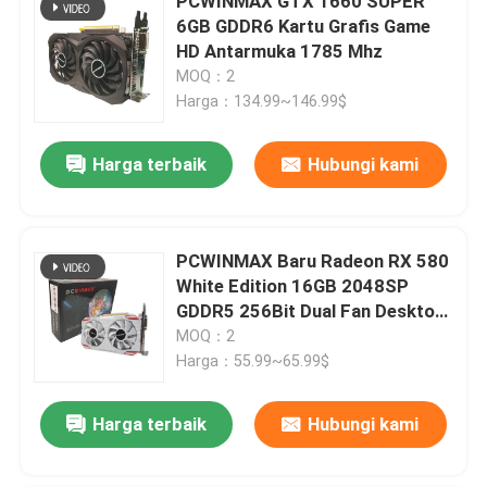
PCWINMAX GTX 1660 SUPER
6GB GDDR6 Kartu Grafis Game
HD Antarmuka 1785 Mhz
MOQ：2
Harga：134.99~146.99$
Harga terbaik
Hubungi kami
PCWINMAX Baru Radeon RX 580
White Edition 16GB 2048SP
GDDR5 256Bit Dual Fan Desktop
Graphics Card dengan GPU HD
MOQ：2
DVI DP Port
Harga：55.99~65.99$
Harga terbaik
Hubungi kami