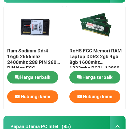
Ram Sodimm Ddr4
RoHS FCC Memori RAM
16gb 2666mhz
Laptop DDR3 2gb 4gb
2400mhz 288 PIN 260
8gb 1600mhz
PIN Non ECC
1333mhz PC3L-12800
Harga terbaik
Harga terbaik
Hubungi kami
Hubungi kami
Papan Utama PC Intel
(85)