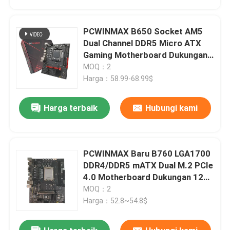
PCWINMAX B650 Socket AM5
Dual Channel DDR5 Micro ATX
Gaming Motherboard Dukungan
R7 R8 R9 Prosesor
MOQ：2
Harga：58.99-68.99$
Harga terbaik
Hubungi kami
PCWINMAX Baru B760 LGA1700
Rumah
DDR4/DDR5 mATX Dual M.2 PCIe
4.0 Motherboard Dukungan 12
13 14 i3 i5 i7
MOQ：2
Produk
Harga：52.8~54.8$
Video