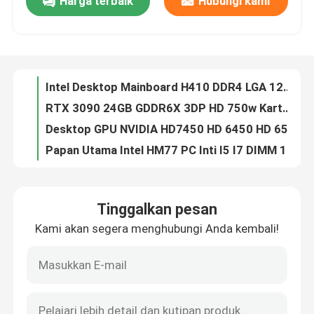
Harga terbaik
Hubungi kami
Intel Desktop Mainboard H410 DDR4 LGA 1200 Double Memory Channel Kapasitas 32GB
RTX 3090 24GB GDDR6X 3DP HD 750w Kartu Grafis Gaming 3*8 Pin 384 Bit
Tentang kami
Desktop GPU NVIDIA HD7450 HD 6450 HD 6570 DDR3 2GB Directx 11
Papan Utama Intel HM77 PC Inti I5 I7 DIMM 16G PGA989 1066 1333 1600 SDRAM
Tur Pabrik
Motherboard Gaming Laptop Intel HM76 Mendukung 4 SATA PGA 989 Micro-ATX
Kartu Grafis Komputer GTX1050 2GB DDR5 128bit Kipas Ganda PCI Express 3.0 X16
Kontrol kualitas
Kartu Grafis Gaming GM107 28nm GM107 GTX750Ti 4GB 1020MHz 1085MHz 640 CUDA Core
Kartu Grafis AMD Gaming RX 6500XT 4gb NON LHR 64 Bit GDDR6 Displayport 8pin
Hubungi kami
RX 560 4GB 128Bit GDDR5 Kartu Grafis Gaming 1216MHz OEM ODM
Komputer 16GB Intel X58 Chipset Papan Utama LGA 1366 Terintegrasi
Tinggalkan pesan
Permintaan Penawaran
Kartu Grafis Pertambangan RTX 3060M 6gb 192bit 49+MH/S NON LHR 220-240V
Kami akan segera menghubungi Anda kembali!
Motherboard Intel G41 Xeon 2x1.5V DDR3 Dan DDR2 Ram DIMM 8GB
Kartu Grafis Game
Kartu Video Gaming PCWINMAX AMD LP RX550 DDR5 Kartu Grafis 4GB 128Bit DVI HD
HD6570 HD7450 HD6450 NVIDIA Multi Display Kartu Grafis 2GB 256bit
Placa De Video Colorful GTX 950 2GB 4GB GDDR5 128bit Mendukung Sampel DP DVI HD
Kartu Grafis Penambangan