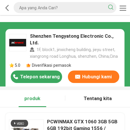
Shenzhen Tengyatong Electronic Co.,
Ltd.
1F, block1, jinxicheng building, jieyu street,
xiangrong road Longhua, shenzhen, China,Cina
5.0
Diverifikasi pemasok
Telepon sekarang
Hubungi kami
produk
Tentang kita
PCWINMAX GTX 1060 3GB 5GB
6GB 192bit Gaming 1556 /