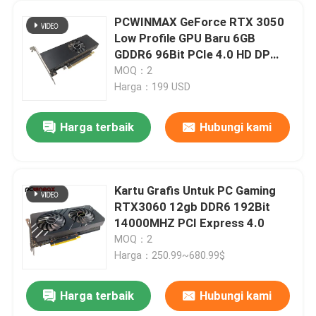
PCWINMAX GeForce RTX 3050
Low Profile GPU Baru 6GB
GDDR6 96Bit PCIe 4.0 HD DP
Output Graphics Card untuk PC
MOQ：2
Harga：199 USD
Harga terbaik
Hubungi kami
Kartu Grafis Untuk PC Gaming
RTX3060 12gb DDR6 192Bit
14000MHZ PCI Express 4.0
MOQ：2
Harga：250.99~680.99$
Harga terbaik
Hubungi kami