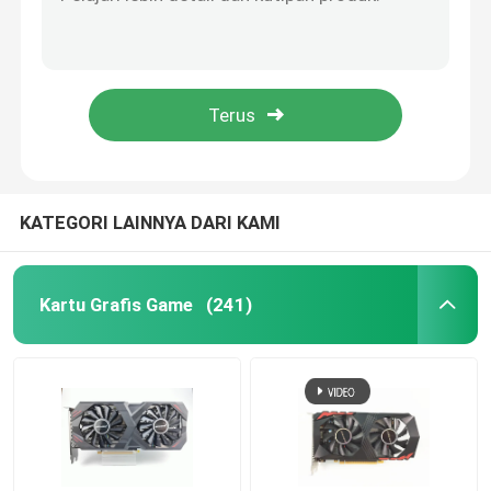
Kartu Grafis Gaming 16 Nm GTX 1060 3GB 5GB GDDR5 192 Bit Mendukung HDCP 400W
12 Nanometer GPU GTX 1660 Ti SUPER 6GB 192 Bit 1530MHz 2001MHz
Papan Utama Game
PCWINMAX RTX Kartu Grafis RTX 3060ti 8GB Kipas Ganda 12Pin 220W HDM1/DP Untuk Desktop
CUDA Core 2304 PC Kartu Grafis 12nm RTX 2060 6GB DDR6 Bandwidth 336,0 Gb/S
Memori RAM Laptop
Kartu Grafis Pertambangan GTX 1660 SUPER Hynix 1710Mhz 120W HMDI DVI DP
Papan Utama PC Intel
KATEGORI LAINNYA DARI KAMI
Kartu Grafis Multi Layar
Kartu Grafis Game
(241)
Kartu Grafis MXM
Memori RAM Desktop
Papan Utama ITX