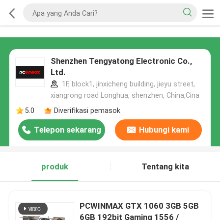
Shenzhen Tengyatong Electronic Co.,
Ltd.
1F, block1, jinxicheng building, jieyu street,
xiangrong road Longhua, shenzhen, China,Cina
5.0
Diverifikasi pemasok
Telepon sekarang
Hubungi kami
produk
Tentang kita
PCWINMAX GTX 1060 3GB 5GB
6GB 192bit Gaming 1556 /