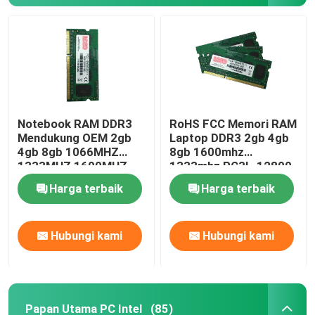
Notebook RAM DDR3
RoHS FCC Memori RAM
Mendukung OEM 2gb
Laptop DDR3 2gb 4gb
4gb 8gb 1066MHZ
8gb 1600mhz
1333MHZ 1600MHZ
1333mhz PC3L-12800
Memori
Harga terbaik
Harga terbaik
Hubungi kami
Hubungi kami
Papan Utama PC Intel
(85)