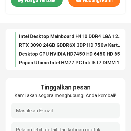
Harga terbaik
Hubungi kami
Intel Desktop Mainboard H410 DDR4 LGA 1200 Double Memory Channel Kapasitas 32GB
RTX 3090 24GB GDDR6X 3DP HD 750w Kartu Grafis Gaming 3*8 Pin 384 Bit
Tentang kami
Desktop GPU NVIDIA HD7450 HD 6450 HD 6570 DDR3 2GB Directx 11
Papan Utama Intel HM77 PC Inti I5 I7 DIMM 16G PGA989 1066 1333 1600 SDRAM
Tur Pabrik
Motherboard Gaming Laptop Intel HM76 Mendukung 4 SATA PGA 989 Micro-ATX
Kartu Grafis Komputer GTX1050 2GB DDR5 128bit Kipas Ganda PCI Express 3.0 X16
Kontrol kualitas
Kartu Grafis Gaming GM107 28nm GM107 GTX750Ti 4GB 1020MHz 1085MHz 640 CUDA Core
Kartu Grafis AMD Gaming RX 6500XT 4gb NON LHR 64 Bit GDDR6 Displayport 8pin
RX 560 4GB 128Bit GDDR5 Kartu Grafis Gaming 1216MHz OEM ODM
Hubungi kami
Komputer 16GB Intel X58 Chipset Papan Utama LGA 1366 Terintegrasi
Tinggalkan pesan
Kartu Grafis Pertambangan RTX 3060M 6gb 192bit 49+MH/S NON LHR 220-240V
Permintaan Penawaran
Kami akan segera menghubungi Anda kembali!
Motherboard Intel G41 Xeon 2x1.5V DDR3 Dan DDR2 Ram DIMM 8GB
Kartu Video Gaming PCWINMAX AMD LP RX550 DDR5 Kartu Grafis 4GB 128Bit DVI HD
Kartu Grafis Game
HD6570 HD7450 HD6450 NVIDIA Multi Display Kartu Grafis 2GB 256bit
Placa De Video Colorful GTX 950 2GB 4GB GDDR5 128bit Mendukung Sampel DP DVI HD
Kartu Grafis Penambangan