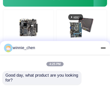
LGA 1151 Soket DDR4
Terintegrasi
winnie_chen
Intel PC Motherboard
Motherboard H61
H310 Untuk Gaming I7
Socket 1155 Intel H61
8700
Mainboard DDR4 DDR3
4:25 PM
Harga terbaik
Harga terbaik
Good day, what product are you looking 
for?
Hubungi kami
Hubungi kami
Lihat Lebih