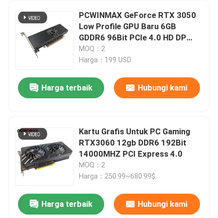
PCWINMAX GeForce RTX 3050
Low Profile GPU Baru 6GB
GDDR6 96Bit PCIe 4.0 HD DP
Output Graphics Card untuk PC
MOQ：2
Harga：199 USD
Harga terbaik
Hubungi kami
Kartu Grafis Untuk PC Gaming
RTX3060 12gb DDR6 192Bit
14000MHZ PCI Express 4.0
MOQ：2
Harga：250.99~680.99$
Harga terbaik
Hubungi kami