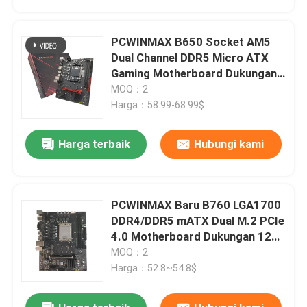
PCWINMAX B650 Socket AM5
Dual Channel DDR5 Micro ATX
Gaming Motherboard Dukungan
R7 R8 R9 Prosesor
MOQ：2
Harga：58.99-68.99$
Harga terbaik
Hubungi kami
PCWINMAX Baru B760 LGA1700
Rumah
DDR4/DDR5 mATX Dual M.2 PCIe
4.0 Motherboard Dukungan 12
13 14 i3 i5 i7
MOQ：2
Produk
Harga：52.8~54.8$
Video