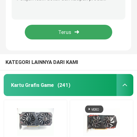
Kartu Grafis Gaming 16 Nm GTX 1060 3GB 5GB GDDR5 192 Bit Mendukung HDCP 400W
12 Nanometer GPU GTX 1660 Ti SUPER 6GB 192 Bit 1530MHz 2001MHz
Papan Utama Game
PCWINMAX RTX Kartu Grafis RTX 3060ti 8GB Kipas Ganda 12Pin 220W HDM1/DP Untuk Desktop
CUDA Core 2304 PC Kartu Grafis 12nm RTX 2060 6GB DDR6 Bandwidth 336,0 Gb/S
Memori RAM Laptop
Kartu Grafis Pertambangan GTX 1660 SUPER Hynix 1710Mhz 120W HMDI DVI DP
Papan Utama PC Intel
KATEGORI LAINNYA DARI KAMI
Kartu Grafis Multi Layar
Kartu Grafis Game
(241)
Kartu Grafis MXM
Memori RAM Desktop
Papan Utama ITX