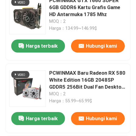
PCWINMAX GTX 1660 SUPER
6GB GDDR6 Kartu Grafis Game
HD Antarmuka 1785 Mhz
MOQ：2
Harga：134.99~146.99$
Harga terbaik
Hubungi kami
PCWINMAX Baru Radeon RX 580
White Edition 16GB 2048SP
GDDR5 256Bit Dual Fan Desktop
Graphics Card dengan GPU HD
MOQ：2
DVI DP Port
Harga：55.99~65.99$
Harga terbaik
Hubungi kami