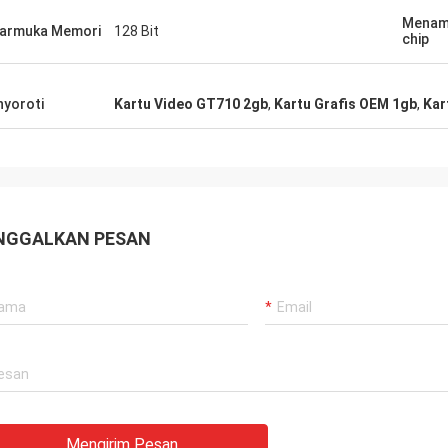
Menamp
armuka Memori
128 Bit
chip
yoroti
Kartu Video GT710 2gb
,
Kartu Grafis OEM 1gb
,
Kar
NGGALKAN PESAN
Mengirim Pesan