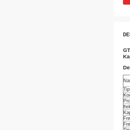
DE
GT
Ka
De
Na
Tip
Kod
Pr
fre
Ka
Fr
Fr
Ti