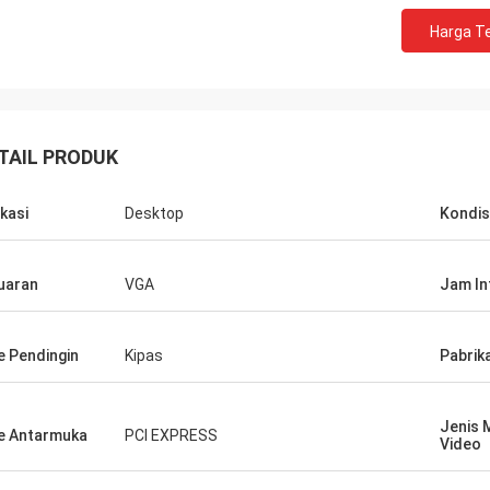
haan yang sangat baik!! Mereka
Harga Te
ki produk terbaik dengan harga
!
TAIL PRODUK
ikasi
Desktop
Kondis
uaran
VGA
Jam In
e Pendingin
Kipas
Pabrik
Jenis 
e Antarmuka
PCI EXPRESS
Video