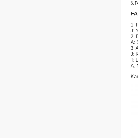
6. 
FA
1. 
J: 
2. 
A: 
3. 
J: 
T: 
A: 
Kam