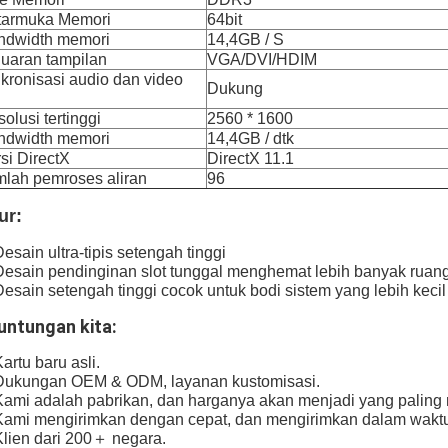
tarmuka Memori
64bit
ndwidth memori
14,4GB / S
uaran tampilan
VGA/DVI/HDIM
kronisasi audio dan video
Dukung
D
olusi tertinggi
2560 * 1600
ndwidth memori
14,4GB / dtk
si DirectX
DirectX 11.1
mlah pemroses aliran
96
ur:
Desain ultra-tipis setengah tinggi
Desain pendinginan slot tunggal menghemat lebih banyak ruan
Desain setengah tinggi cocok untuk bodi sistem yang lebih kecil
untungan kita:
Kartu baru asli.
Dukungan OEM & ODM, layanan kustomisasi.
Kami adalah pabrikan, dan harganya akan menjadi yang palin
Kami mengirimkan dengan cepat, dan mengirimkan dalam waktu
Klien dari 200＋ negara.