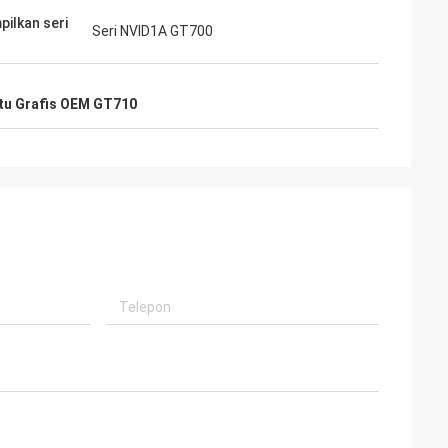
ilkan seri
Seri NVID1A GT700
tu Grafis OEM GT710