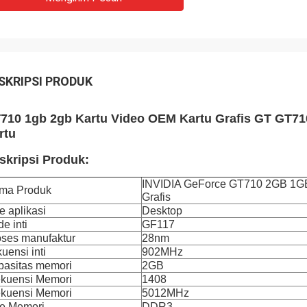
SKRIPSI PRODUK
710 1gb 2gb Kartu Video OEM Kartu Grafis GT GT71
rtu
skripsi Produk:
INVIDIA GeForce GT710 2GB 1GB
ma Produk
Grafis
e aplikasi
Desktop
e inti
GF117
oses manufaktur
28nm
kuensi inti
902MHz
pasitas memori
2GB
ekuensi Memori
1408
ekuensi Memori
5012MHz
pe Memori
DDR3