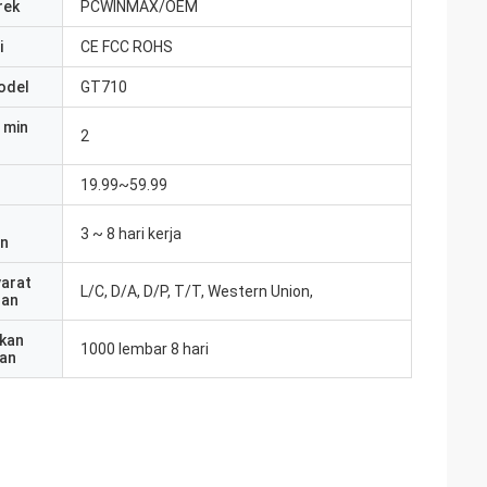
rek
PCWINMAX/OEM
i
CE FCC ROHS
odel
GT710
 min
2
19.99~59.99
3 ~ 8 hari kerja
an
yarat
L/C, D/A, D/P, T/T, Western Union,
ran
kan
1000 lembar 8 hari
an