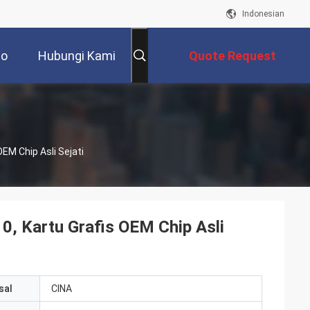
Indonesian
eo
Hubungi Kami
Quote Request
Suatu
EM Chip Asli Sejati
, Kartu Grafis OEM Chip Asli
sal
CINA