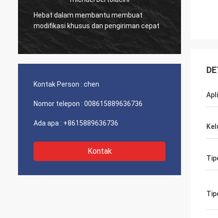
Perusa
Hebat dalam membantu membuat
memili
modifikasi khusus dan pengiriman cepat
terbaik
DE
Kontak Person :
chen
Apl
Nomor telepon :
008615889636736
Ada apa :
+8615889636736
Kel
Kontak
Tip
Tip