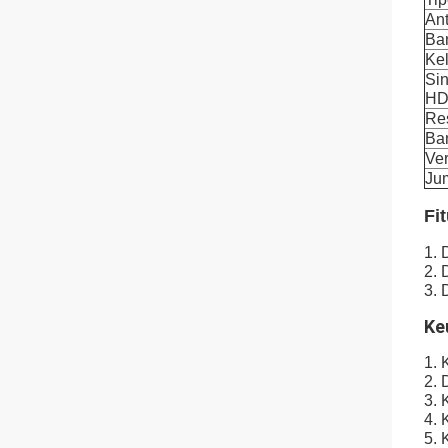
An
Ba
Kel
Sin
H
Res
Ba
Ver
Ju
Fit
1. 
2. 
3. 
Ke
1. 
2. 
3. 
4. 
5. 