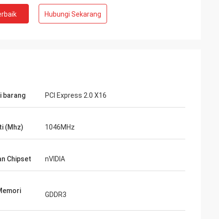
rbaik
Hubungi Sekarang
i barang
PCI Express 2.0 X16
ti (Mhz)
1046MHz
an Chipset
nVIDIA
Memori
GDDR3