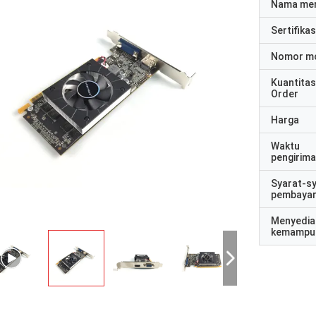
Nama me
Sertifikas
Nomor m
Kuantitas
Order
Harga
Waktu
pengirim
Syarat-s
pembaya
Menyedia
kemampu
Daur ulang STS