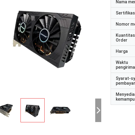
Nama me
Sertifikas
Nomor m
Kuantitas
Order
Harga
Waktu
pengirim
Syarat-s
pembaya
Menyedia
kemampu
ng STS