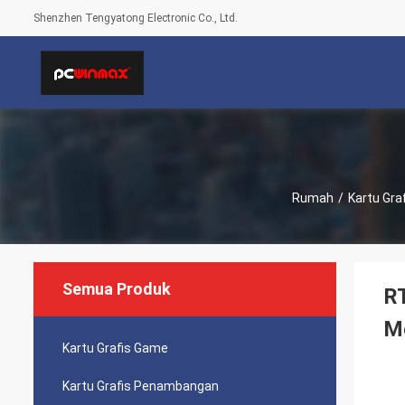
Shenzhen Tengyatong Electronic Co., Ltd.
Rumah
/
Kartu Gra
Semua Produk
R
M
Kartu Grafis Game
Kartu Grafis Penambangan