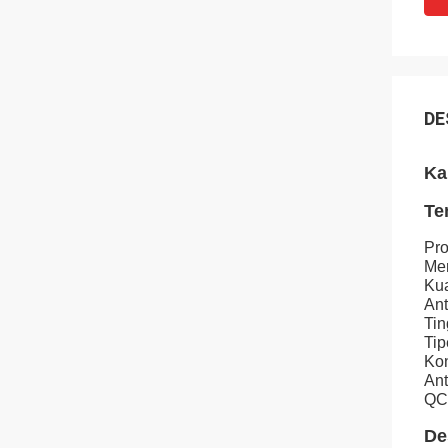
DE
Ka
Te
Pro
Me
Kua
Ant
Ti
Ti
Ko
Ant
QC
De