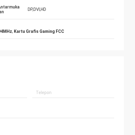
Antarmuka
DP,DVI,HD
an
594MHz
,
Kartu Grafis Gaming FCC