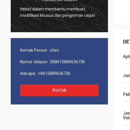
Perusahaan yang sang
at dalam membantu membuat
memiliki produk terba
fikasi khusus dan pengiriman cepat
terbaik!
DE
Kontak Person :
chen
Apl
Nomor telepon :
008615889636736
Ada apa :
+8615889636736
Jam
Kontak
Pab
Jen
Vid