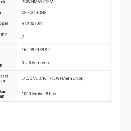
rek
PCWINMAX/OEM
i
CE FCC ROHS
odel
RTX3070m
 min
2
169.99~189.99
3 ~ 8 hari kerja
an
yarat
L/C, D/A, D/P, T/T, Western Union,
ran
kan
1000 lembar 8 hari
an