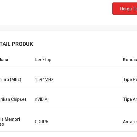
at baik!! Mereka
Harga Te
ik dengan harga
TAIL PRODUK
ikasi
Desktop
Kondis
 Inti (Mhz)
1594MHz
Tipe P
rikan Chipset
nVIDIA
Tipe A
is Memori
GDDR6
Antar
eo