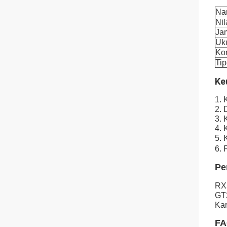
Na
Nil
Ja
Uk
Ko
Ti
Ke
1. 
2. 
3. 
4. 
5. 
6. 
Pe
RX
GT
Kar
FA