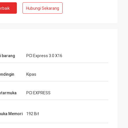
rbaik
Hubungi Sekarang
i barang
PCI Express 3.0 X16
endingin
Kipas
ntarmuka
PCI EXPRESS
muka Memori
192 Bit