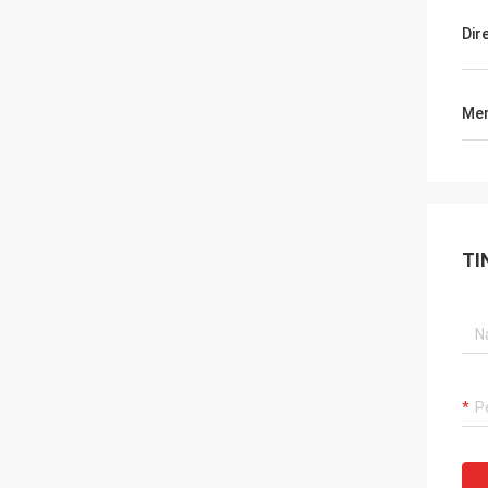
Dir
Men
TI