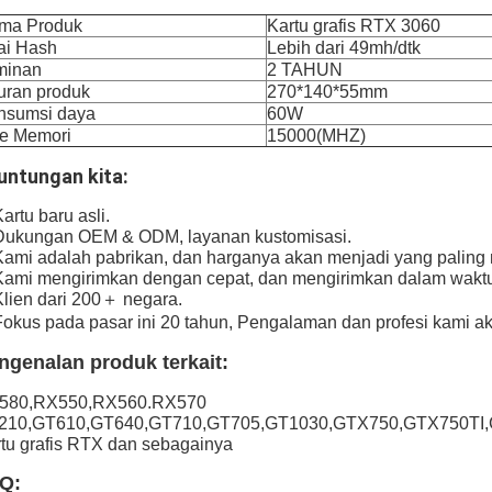
ma Produk
Kartu grafis RTX 3060
ai Hash
Lebih dari 49mh/dtk
minan
2 TAHUN
uran produk
270*140*55mm
nsumsi daya
60W
pe Memori
15000(MHZ)
untungan kita:
Kartu baru asli.
Dukungan OEM & ODM, layanan kustomisasi.
Kami adalah pabrikan, dan harganya akan menjadi yang palin
Kami mengirimkan dengan cepat, dan mengirimkan dalam waktu
Klien dari 200＋ negara.
Fokus pada pasar ini 20 tahun, Pengalaman dan profesi kami 
ngenalan produk terkait:
580,RX550,RX560.RX570
210,GT610,GT640,GT710,GT705,GT1030,GTX750,GTX750TI
tu grafis RTX dan sebagainya
Q: