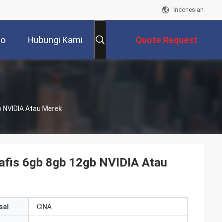
Indonesian
eo
Hubungi Kami
Quote Request
Suatu
 NVIDIA Atau Merek
fis 6gb 8gb 12gb NVIDIA Atau
sal
CINA