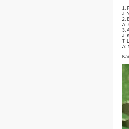
1. 
J: 
2. 
A: 
3. 
J: 
T: 
A: 
Kam