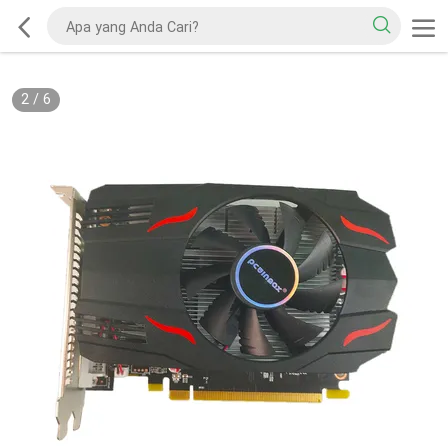
2
/
6