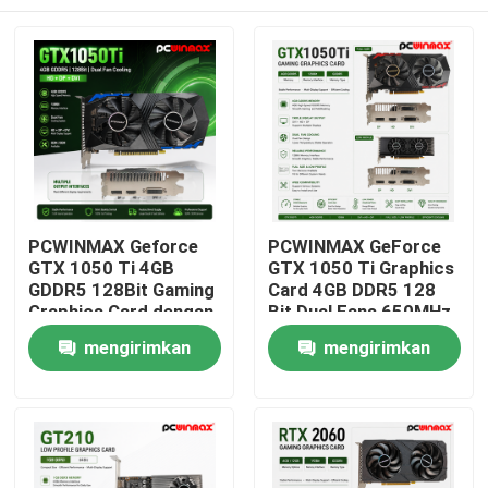
PCWINMAX Geforce
PCWINMAX GeForce
GTX 1050 Ti 4GB
GTX 1050 Ti Graphics
GDDR5 128Bit Gaming
Card 4GB DDR5 128
Graphics Card dengan
Bit Dual Fans 650MHz
Output HD OEM/ODM
1800MHz Frekuensi
Rumah
mengirimkan
mengirimkan
Di stok untuk
1050Ti Desktop GPU
Komputer Desktop
permintaan
permintaan
Produk
Video