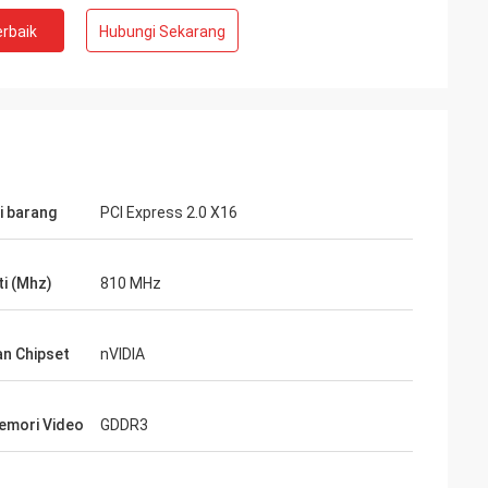
rbaik
Hubungi Sekarang
i barang
PCI Express 2.0 X16
ti (Mhz)
810 MHz
an Chipset
nVIDIA
emori Video
GDDR3