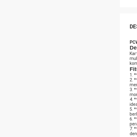
DE
PCW
De
Kar
mul
kom
Fit
1. 
2. 
mem
3. 
mon
4. 
ide
5. 
ber
6. 
per
7. 
den