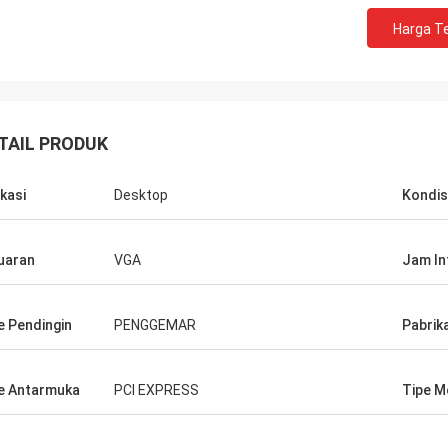
haan yang sangat baik!! Mereka
Harga Te
ki produk terbaik dengan harga
!
TAIL PRODUK
ikasi
Desktop
Kondis
uaran
VGA
Jam In
e Pendingin
PENGGEMAR
Pabrik
e Antarmuka
PCI EXPRESS
Tipe M