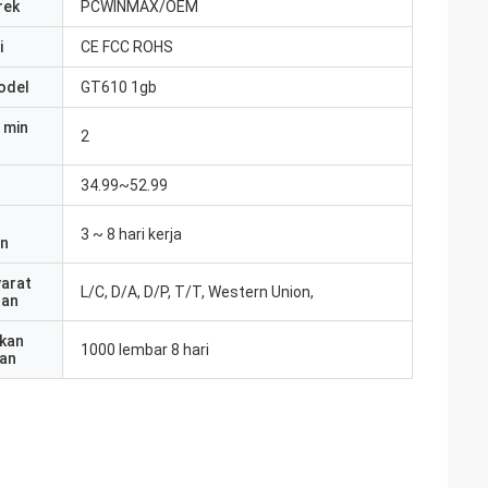
rek
PCWINMAX/OEM
i
CE FCC ROHS
odel
GT610 1gb
 min
2
34.99~52.99
3 ~ 8 hari kerja
an
yarat
L/C, D/A, D/P, T/T, Western Union,
ran
kan
1000 lembar 8 hari
an