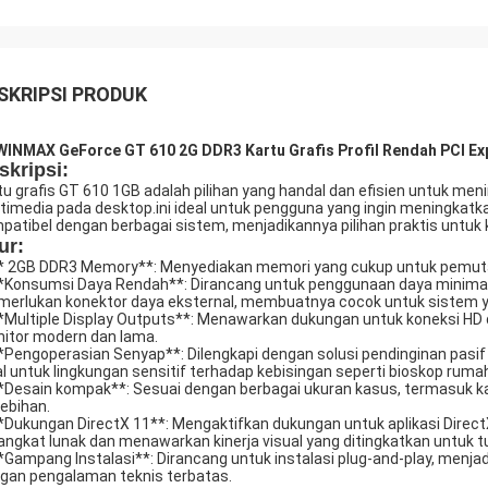
SKRIPSI PRODUK
INMAX GeForce GT 610 2G DDR3 Kartu Grafis Profil Rendah PCI Exp
skripsi:
tu grafis GT 610 1GB adalah pilihan yang handal dan efisien untuk m
timedia pada desktop.ini ideal untuk pengguna yang ingin meningkatka
patibel dengan berbagai sistem, menjadikannya pilihan praktis untuk 
ur:
** 2GB DDR3 Memory**: Menyediakan memori yang cukup untuk pemutara
**Konsumsi Daya Rendah**: Dirancang untuk penggunaan daya minimal
erlukan konektor daya eksternal, membuatnya cocok untuk sistem ya
**Multiple Display Outputs**: Menawarkan dukungan untuk koneksi HD d
itor modern dan lama.
**Pengoperasian Senyap**: Dilengkapi dengan solusi pendinginan pasi
al untuk lingkungan sensitif terhadap kebisingan seperti bioskop ruma
**Desain kompak**: Sesuai dengan berbagai ukuran kasus, termasuk ka
lebihan.
**Dukungan DirectX 11**: Mengaktifkan dukungan untuk aplikasi Direc
angkat lunak dan menawarkan kinerja visual yang ditingkatkan untuk tu
**Gampang Instalasi**: Dirancang untuk instalasi plug-and-play, men
gan pengalaman teknis terbatas.