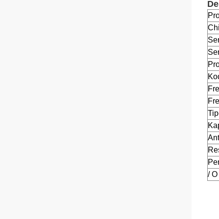
De
Pr
Chi
Ser
Ser
Pro
Kod
Fre
Fr
Ti
Ka
An
Re
Pe
/ O