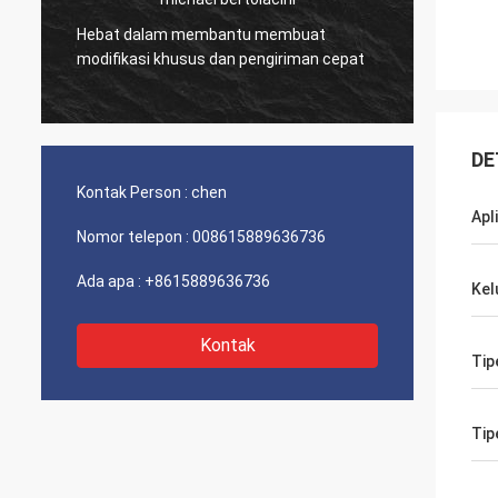
Perusa
Hebat dalam membantu membuat
memili
modifikasi khusus dan pengiriman cepat
terbaik
DE
Kontak Person :
chen
Apl
Nomor telepon :
008615889636736
Ada apa :
+8615889636736
Kel
Kontak
Tip
Tip