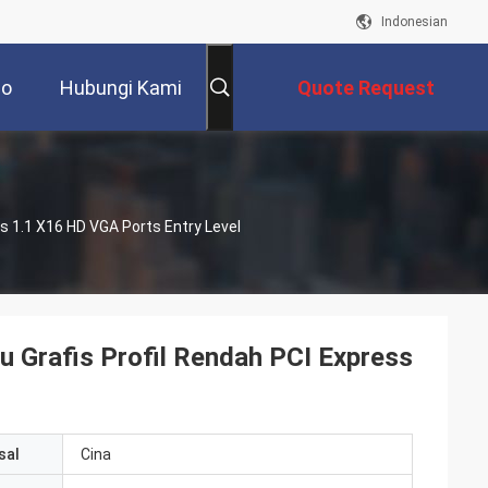
Indonesian
eo
Hubungi Kami
Quote Request
Suatu
 1.1 X16 HD VGA Ports Entry Level
Grafis Profil Rendah PCI Express
sal
Cina