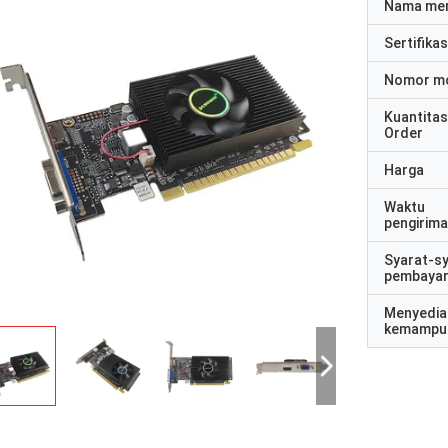
Nama me
Sertifikas
Nomor m
Kuantitas
Order
Harga
Waktu
pengirim
Syarat-s
pembaya
Menyedia
kemampu
Daur ulang STS