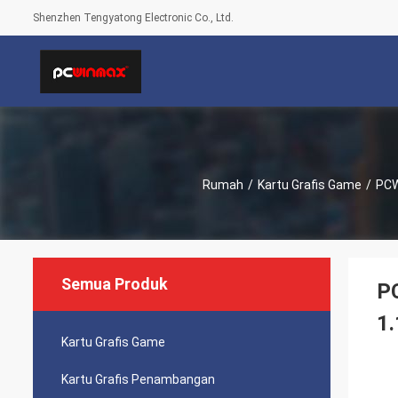
Shenzhen Tengyatong Electronic Co., Ltd.
Rumah
/
Kartu Grafis Game
/
PCW
Semua Produk
P
1.
Kartu Grafis Game
Kartu Grafis Penambangan