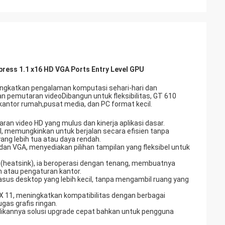
ress 1.1 x16 HD VGA Ports Entry Level GPU
eningkatkan pengalaman komputasi sehari-hari dan
n pemutaran videoDibangun untuk fleksibilitas, GT 610
kantor rumah,pusat media, dan PC format kecil.
n video HD yang mulus dan kinerja aplikasi dasar.
, memungkinkan untuk berjalan secara efisien tanpa
ng lebih tua atau daya rendah.
an VGA, menyediakan pilihan tampilan yang fleksibel untuk
f (heatsink), ia beroperasi dengan tenang, membuatnya
h atau pengaturan kantor.
sus desktop yang lebih kecil, tanpa mengambil ruang yang
tX 11, meningkatkan kompatibilitas dengan berbagai
gas grafis ringan.
jadikannya solusi upgrade cepat bahkan untuk pengguna