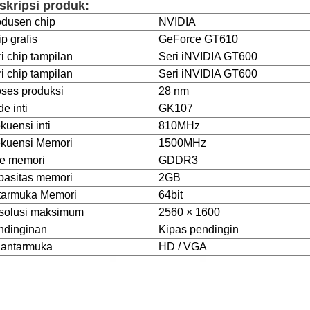
skripsi produk:
odusen chip
NVIDIA
p grafis
GeForce GT610
i chip tampilan
Seri iNVIDIA GT600
i chip tampilan
Seri iNVIDIA GT600
ses produksi
28 nm
e inti
GK107
kuensi inti
810MHz
ekuensi Memori
1500MHz
pe memori
GDDR3
pasitas memori
2GB
tarmuka Memori
64bit
solusi maksimum
2560 × 1600
ndinginan
Kipas pendingin
 antarmuka
HD / VGA